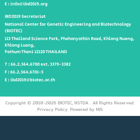
E : info@ibd2019.org
IBD2019 Secretariat
National Center for Genetic Engineering and Biotechnology
(BIOTEC)
113 Thailand Science Park, Phahonyothin Road, Khlong Nueng,
Khlong Luang,
Pathum Thani 12120 THAILAND
T : 66.2.564.6700 ext. 3379-3382
F : 66.2.564.6701-5
E : ibd2019@biotec.or.th
Copyright © 2018-2026 BIOTEC, NSTDA .
All Rights Reserved.
Privacy Policy.
Powered by MIS