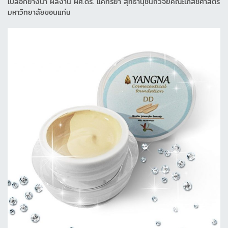
เปลือกยางนา ผลงาน ผศ.ดร. แคทรียา สุทธานุชนักวิจัยคณะเภสัชศาสตร์
มหาวิทยาลัยขอนแก่น