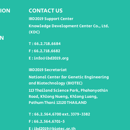
ION
CONTACT US
IBD2019 Support Center
Knowledge Development Center Co., Ltd.
(KDC)
ON
T : 66.2.718.6684
F : 66.2.718.6682
E : info@ibd2019.org
IBD2019 Secretariat
National Center for Genetic Engineering
and Biotechnology (BIOTEC)
113 Thailand Science Park, Phahonyothin
Road, Khlong Nueng, Khlong Luang,
Pathum Thani 12120 THAILAND
T : 66.2.564.6700 ext. 3379-3382
F : 66.2.564.6701-5
E : ibd2019@biotec.or.th