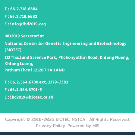
T : 66.2.718.6684
F : 66.2.718.6682
E : info@ibd2019.org
IBD2019 Secretariat
National Center for Genetic Engineering and Biotechnology
(BIOTEC)
113 Thailand Science Park, Phahonyothin Road, Khlong Nueng,
Khlong Luang,
Pathum Thani 12120 THAILAND
T : 66.2.564.6700 ext. 3379-3382
F : 66.2.564.6701-5
E : ibd2019@biotec.or.th
Copyright © 2018-2026 BIOTEC, NSTDA .
All Rights Reserved.
Privacy Policy.
Powered by MIS