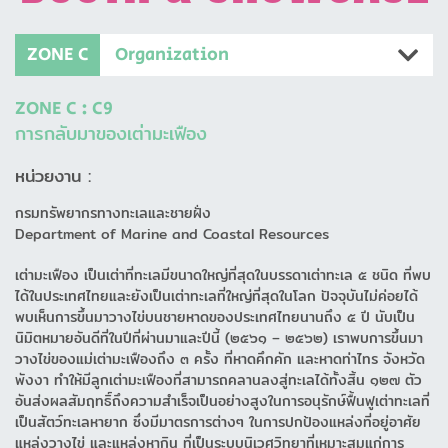
ZONE C
Organization
ZONE C : C9
การกลับมาของเต่ามะเฟือง
หน่วยงาน :
กรมทรัพยากรทางทะเลและชายฝั่ง
Department of Marine and Coastal Resources
เต่ามะเฟือง เป็นเต่าที่ทะเลมีขนาดใหญ่ที่สุดในบรรดาเต่าทะเล ๕ ชนิด ที่พบ
ได้ในประเทศไทยและยังเป็นเต่าทะเลที่ใหญ่ที่สุดในโลก ปัจจุบันไม่ค่อยได้
พบเห็นการขึ้นมาวางไข่บนชายหาดของประเทศไทยนานถึง ๕ ปี นับเป็น
นิมิตหมายอันดีที่ในปีที่ผ่านมาและปีนี้ (๒๕๖๑ – ๒๕๖๒) เราพบการขึ้นมา
วางไข่ของแม่เต่ามะเฟืองถึง ๓ ครั้ง ที่หาดคึกคัก และหาดท่าไทร จังหวัด
พังงา ทำให้มีลูกเต่ามะเฟืองที่สามารถคลานลงสู่ทะเลได้ทั้งสิ้น ๑๒๗ ตัว
อันส่งผลสัมฤทธิ์ถึงความสำเร็จเป็นอย่างสูงในการอนุรักษ์ฟื้นฟูเต่าทะเลที่
เป็นสัตว์ทะเลหายาก ซึ่งมีมาตรการต่างๆ ในการปกป้องแหล่งที่อยู่อาศัย
แหล่งวางไข่ และแหล่งหากิน ที่เป็นระบบนิเวศวิทยาที่เหมาะสมแก่การ