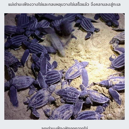
แม่เต่ามะเฟืองวางไข่และกลบหลุมวางไข่เสร็จแล้ว จึงคลานลงสู่ทะเล
ลูกเต่ามะเฟืองฟักออกจากไข่