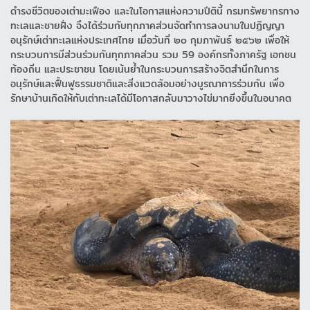
ดำรงชีวิตของเต่ามะเฟือง และในโอกาสแห่งความปีตินี้ กรมทรัพยากรทาง
ทะเลและชายฝั่ง จึงได้ร่วมกับทุกภาคส่วนจัดทำการลงนามในปฏิญญา
อนุรักษ์เต่าทะเลแห่งประเทศไทย เมื่อวันที่ ๒๐ กุมภาพันธ์ ๒๕๖๒ เพื่อให้
กระบวนการมีส่วนร่วมกันทุกภาคส่วน รวม 59 องค์กรทั้งภาครัฐ เอกชน
ท้องถิ่น และประชาชน โดยเน้นย้ำในกระบวนการสร้างจิตสำนึกในการ
อนุรักษ์และฟื้นฟูธรรมชาติและสิ่งแวดล้อมอย่างบูรณาการร่วมกัน เพื่อ
รักษาบ้านเกิดให้กับเต่าทะเลได้มีโอกาสกลับมาวางไข่มากยิ่งขึ้นในอนาคต