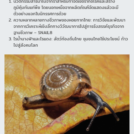
นวัตกรรมสารนาโนจากราสำหรับกำจัดเชื้อราก่อโรคและสร้าง
ภูมิคุ้มกันแก่พืช โดยนอกเหนือจากผลิตภัณฑ์จัดแสดงแล้วจะมี
ตัวอย่างแจกในนิทรรศการด้วย
ความหลากหลายทางชีวภาพของหอยทากไทย: การวิจัยและพัฒนา
จากการวิเคราะห์เชิงลึกทางวิวัฒนาการไปสู่การรังสรรค์ธุรกิจจาก
ฐานชีวภาพ – SNAIL8
ไรน้ำนางฟ้าและไรแดง: สัตว์ท้องถิ่นไทย ชุมชนไทยใช้ประโยชน์ ก้าว
ไปสู่สังคมโลก